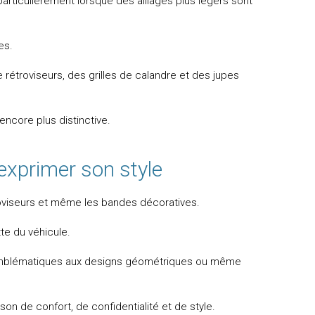
articulièrement lorsque des alliages plus légers sont
es.
étroviseurs, des grilles de calandre et des jupes
encore plus distinctive.
 exprimer son style
étroviseurs et même les bandes décoratives.
te du véhicule.
 emblématiques aux designs géométriques ou même
on de confort, de confidentialité et de style.