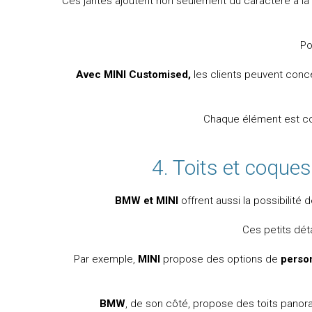
Ces jantes ajoutent non seulement du caractère à la 
Po
Avec MINI Customised,
les clients peuvent conc
Chaque élément est con
4. Toits et coques
BMW et MINI
offrent aussi la possibilité
Ces petits dét
Par exemple,
MINI
propose des options de
person
BMW
, de son côté, propose des toits panora