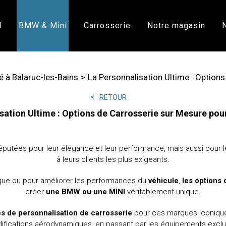
l
BMW & Mini
Carrosserie
Notre magasin
 à Balaruc-les-Bains
La Personnalisation Ultime : Option
RETOUR
sation Ultime : Options de Carrosserie sur Mesure po
éputées pour leur élégance et leur performance, mais aussi pour le
à leurs clients les plus exigeants.
ique ou pour améliorer les performances du
véhicule
,
les options
créer
une BMW ou une MINI
véritablement unique.
tés de personnalisation de carrosserie
pour ces marques iconiques
ifications aérodynamiques, en passant par les équipements exclus