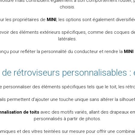
voiture mais contribuent également à son comportement routier, p
choisis.
ur les propriétaires de
MINI
, les options sont également diversifié
evoir des éléments extérieurs spécifiques, comme des coques de r
latérales.
çu pour refléter la personnalité du conducteur et rendre la
MINI
 de rétroviseurs personnalisables :
 de personnaliser des éléments spécifiques tels que le toit, les r
ails permettent d’ajouter une touche unique sans altérer la silhouet
nalisation de toits
avec des motifs variés, allant des drapeaux
personnalisés à partir de photos.
miques et des vitres teintées sur mesure pour offrir une combinais