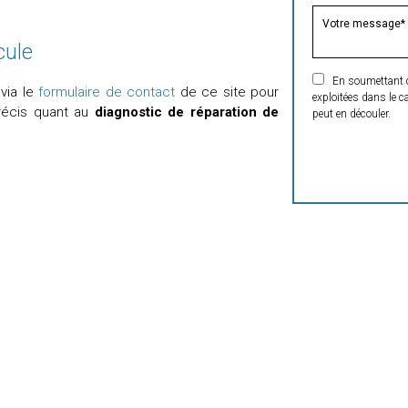
cule
En soumettant ce 
 via le
formulaire de contact
de ce site pour
exploitées dans le c
récis quant au
diagnostic de réparation de
peut en découler.