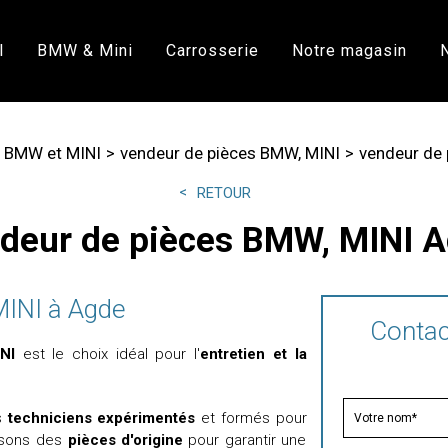
l
BMW & Mini
Carrosserie
Notre magasin
 BMW et MINI
vendeur de pièces BMW, MINI
vendeur de
RETOUR
deur de pièces BMW, MINI 
MINI à Agde
Contac
NI
est le choix idéal pour l'
entretien et la
s
techniciens expérimentés
et formés pour
lisons des
pièces d'origine
pour garantir une